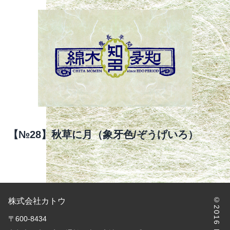
【№28】秋草に月（象牙色/ぞうげいろ）
株式会社カトウ
〒600-8434