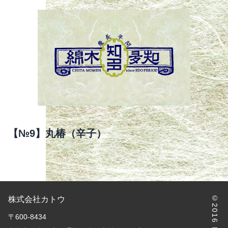
【№9】丸椿（辛子）
株式会社カトウ
〒600-8434